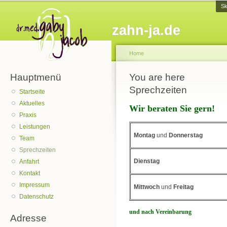
Sk
zahn-ja.de
Home
Hauptmenü
You are here
Sprechzeiten
Startseite
Aktuelles
Wir beraten Sie gern!
Praxis
Leistungen
Montag
und
Donnerstag
Team
Sprechzeiten
Dienstag
Anfahrt
Kontakt
Impressum
Mittwoch
und
Freitag
Datenschutz
und nach Vereinbarung
Adresse